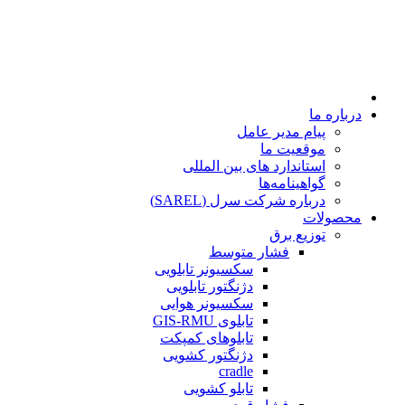
درباره ما
پیام مدیر عامل
موقعیت ما
استاندارد های بین المللی
گواهینامه‌ها
درباره شرکت سرل (SAREL)
محصولات
توزیع برق
فشار متوسط
سکسیونر تابلویی
دژنگتور تابلویی
سکسیونر هوایی
تابلوی GIS-RMU
تابلوهای کمپکت
دژنگتور کشویی
cradle
تابلو کشویی