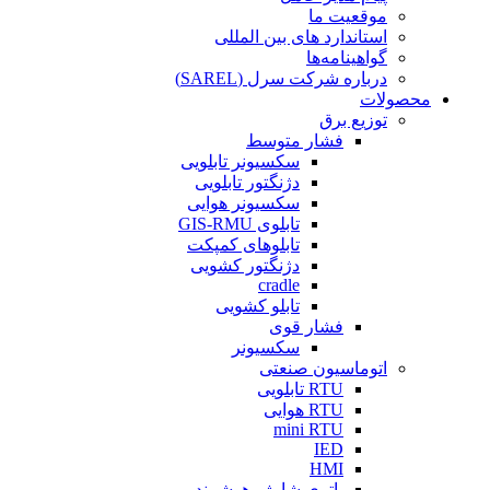
موقعیت ما
استاندارد های بین المللی
گواهینامه‌ها
درباره شرکت سرل (SAREL)
محصولات
توزیع برق
فشار متوسط
سکسیونر تابلویی
دژنگتور تابلویی
سکسیونر هوایی
تابلوی GIS-RMU
تابلوهای کمپکت
دژنگتور کشویی
cradle
تابلو کشویی
فشار قوی
سکسیونر
اتوماسیون صنعتی
RTU تابلویی
RTU هوایی
mini RTU
IED
HMI
باتری شارژر هوشمند