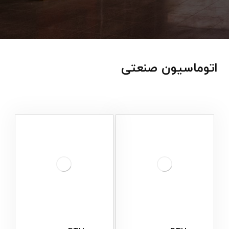
اتوماسیون صنعتی