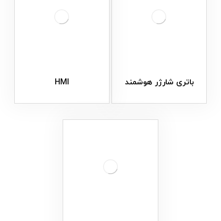
باتری شارژر هوشمند
HMI