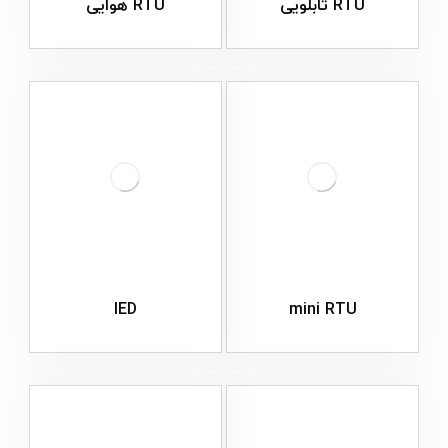
RTU تابلویی
RTU هوایی
IED
mini RTU