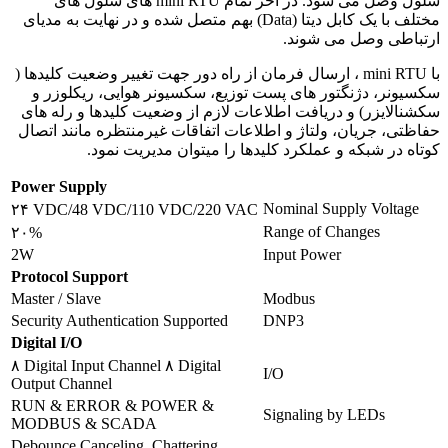
سلول وصل می شود. در آخر تمام mini RTU های سلول های
مختلف با یک کابل دیتا (Data) بهم متصل شده و در نهایت به مدیای
ارتباطی وصل می شوند.
با mini RTU ، ارسال فرمان از راه دور جهت تغییر وضعیت کلیدها (
سکسیونر، دژنگتور های پست توزیع، سکسیونر هوایی، ریکلوزر و
سکشنالایزر) و دریافت اطلاعات لازم از وضعیت کلیدها و رله های
حفاظتی، جریان، ولتاژ و اطلاعات اتفاقات غیرمنتظره مانند اتصال
کوتاه در شبکه و عملکرد کلیدها را میتوان مدیریت نمود.
Power Supply
Nominal Supply Voltage
۲۴ VDC/48 VDC/110 VDC/220 VAC
Range of Changes
۲۰%
2W
Input Power
Protocol Support
Master / Slave
Modbus
Security Authentication Supported
DNP3
Digital I/O
۸ Digital Input Channel ۸ Digital
I/O
Output Channel
RUN & ERROR & POWER &
Signaling by LEDs
MODBUS & SCADA
Debounce Canceling, Chattering