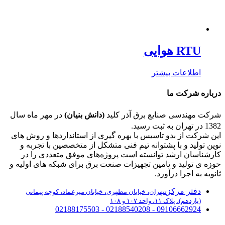
RTU هوایی
اطلاعات بیشتر
درباره شرکت ما
شرکت مهندسی صنایع برق آذر کلید
(دانش بنیان)
در مهر ماه سال
1382 در تهران به ثبت رسید.
اين شرکت از بدو تاسيس با بهره گيری از استانداردها و روش های
نوین توليد و با پشتوانه تيم فنی متشکل از متخصصين با تجربه و
کارشناسان ارشد توانسته است پروژه‌های موفق متعددی را در
حوزه ی تولید و تامین تجهیزات صنعت برق برای شبکه های اولیه و
ثانویه به اجرا درآورد.
دفتر مرکزی
تهران، خیابان مطهری، خیابان میرعماد، کوچه پیمانی
(یازدهم)، پلاک ۱۱، واحد ۱۰۷ و ۱۰۸
09106662924 - 02188540208 - 02188175503