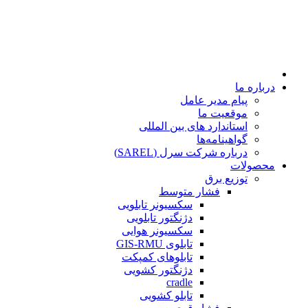
درباره ما
پیام مدیر عامل
موقعیت ما
استاندارد های بین المللی
گواهینامه‌ها
درباره شرکت سرل (SAREL)
محصولات
توزیع برق
فشار متوسط
سکسیونر تابلویی
دژنگتور تابلویی
سکسیونر هوایی
تابلوی GIS-RMU
تابلوهای کمپکت
دژنگتور کشویی
cradle
تابلو کشویی