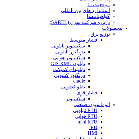
موقعیت ما
استاندارد های بین المللی
گواهینامه‌ها
درباره شرکت سرل (SAREL)
محصولات
توزیع برق
فشار متوسط
سکسیونر تابلویی
دژنگتور تابلویی
سکسیونر هوایی
تابلوی GIS-RMU
تابلوهای کمپکت
دژنگتور کشویی
cradle
تابلو کشویی
فشار قوی
سکسیونر
اتوماسیون صنعتی
RTU تابلویی
RTU هوایی
mini RTU
IED
HMI
باتری شارژر هوشمند