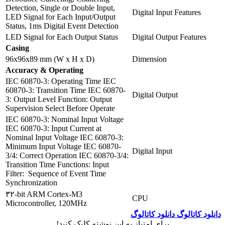
Detection, Single or Double Input,
Digital Input Features
LED Signal for Each Input/Output
Status, 1ms Digital Event Detection
LED Signal for Each Output Status
Digital Output Features
Casing
96x96x89 mm (W x H x D)
Dimension
Accuracy & Operating
IEC 60870-3: Operating Time IEC
60870-3: Transition Time IEC 60870-
Digital Output
3: Output Level Function: Output
Supervision Select Before Operate
IEC 60870-3: Nominal Input Voltage
IEC 60870-3: Input Current at
Nominal Input Voltage IEC 60870-3:
Minimum Input Voltage IEC 60870-
Digital Input
3/4: Correct Operation IEC 60870-3/4:
Transition Time Functions: Input
Filter: Sequence of Event Time
Synchronization
۳۲-bit ARM Cortex-M3
CPU
Microcontroller, 120MHz
دانلود کاتالوگ
دانلود کاتالوگ
برای امتیاز به این نوشته کلیک کنید!