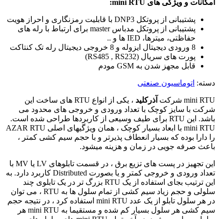
امکانات و ویژگی های mini RTU:
پشتیبانی از پروتکل DNP3 با قابلیت رمزنگاری و احراز هویت
پشتیبانی از پروتکل مدباس master برای ارتباط با رله های
حفاظتی، میترها، IED ها و ..
8 ورودی دیجیتال ایزوله و 8 خروجی دیجیتال رله تک کنتاکت
پورت های سریال (RS485 , RS232)
قابل مجهز شدن به GSM مودم
دسته:
اتوماسیون صنعتی
mini RTU شرکت
آذرکلید
، یکی از انواع RTU های ساخت این
شرکت با سایز کوچک با تعداد ورودی و خروجی های محدود می
باشد. این RTU برای طیف وسیعی از کاربردها طراحی شده است.
mini RTU با ابعاد بسیار کوچک ، همان ویژگی­های اصلی AZAR RTU
را دارا بوده که بسیار انعطاف پذیرتر و با حجم سیم کشی کمتر ،
باعث صرفه جویی در زمان و هزینه می­شود.
این تجهیز در پست های تزیع برق ، در قسمت تابلوهای LV یا MV با
تعداد ورودی و خروجی کمتر و یا بصورت Distributed کاربرد دارد. به
این ترتیب بجای استفاده از یک RTU بزرگ تر در یک تابلوی چند
سلولی و حجم زیاد سیم کشی از تمام سلول ها به RTU ، می توان
در هر سلول تابلو از یک عدد mini RTU استفاده کرد ، در نتیجه حجم
سیم کشی هر سلول بسیار کم شده و مستقیما به mini RTU هر