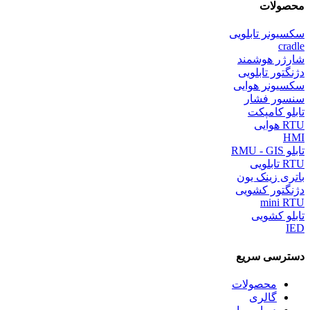
محصولات
سکسیونر تابلویی
cradle
شارژر هوشمند
دژنگتور تابلویی
سکسیونر هوایی
سنسور فشار
تابلو کامپکت
RTU هوایی
HMI
تابلو RMU - GIS
RTU تابلویی
باتری زینک یون
دژنگتور کشویی
mini RTU
تابلو کشویی
IED
دسترسی سریع
محصولات
گالری