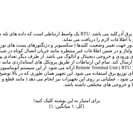
ا اطلاعات لازم را دریافت می نماید.
ز راه دور جهت تغییر وضعیت کلیدها ( سکسیونر و دژنگتورهای پست های توز
ولتاژ و در ضمن اطلاعات غیر منتظره مانند جریان اتصال کوتاه در شبک
 دارای یک سری ورودی و خروجی دیجیتال و آنالوگ می باشد. از طرف دیگر تعدا
از طریق پروتکل های استانداردی مانند MODBUS , DNP3 , TCP/IP , T101 , T104 و غیره انجام می شود.
حال این سیستم اتوماسیون تحت نام واحد کنترل شونده از راه دور یا it ( RTU
رق و در شبکه های توزیع برق استفاده می شود. این تجهیز همان طوری که در با
ها و خروجی های مختلفی داشته باشد.
برای امتیاز به این نوشته کلیک کنید!
[کل:
۱
میانگین:
۱
]