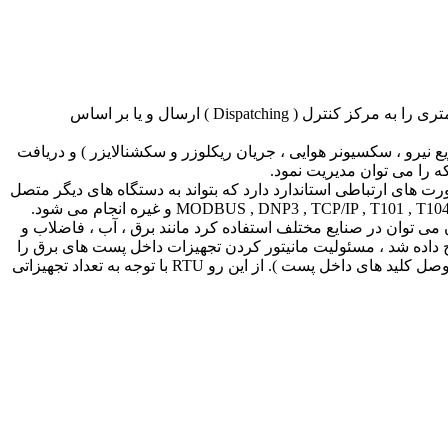
AZAR-RTU نام تجاری Remote Terminal Unit ( RTU ) شرکت صنایع برق آذرکلید می باشد. RTU یک واسط ارتباطی است که داده های تله متری را به مرکز کنترل ( Dispatching ) ارسال و یا بر اساس
یع نیرو ، سکسیونر هوایی ، جریان ریکلوزر و سکشنالایزر ) و دریافت
ه را می توان مدیریت نمود.
دی پورت های ارتباطی استاندارد دارد که بتواند به دستگاه های دیگر متصل
Remote Terminal Un ) ارائه می شود. از این سیستم اتوماسیون می توان در صنایع مختلف استفاده کرد مانند برق ، آب ، فاضلاب و
لا توضیح داده شد ، مسئولیت مانیتور کردن تجهیزات داخل پست های برق را
بر عهده دارد و همچنین طبق فرمان هایی که از مرکز کنترل ارسال می شود ، عملیاتی بر روی این تجهیزات نیز انجام می دهد ( مانند قطع و وصل کلید های داخل پست ). از این رو RTU با توجه به تعداد تجهیزاتی