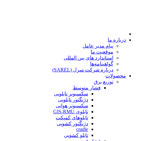
درباره ما
پیام مدیر عامل
موقعیت ما
استاندارد های بین المللی
گواهینامه‌ها
درباره شرکت سرل (SAREL)
محصولات
توزیع برق
فشار متوسط
سکسیونر تابلویی
دژنگتور تابلویی
سکسیونر هوایی
تابلوی GIS-RMU
تابلوهای کمپکت
دژنگتور کشویی
cradle
تابلو کشویی