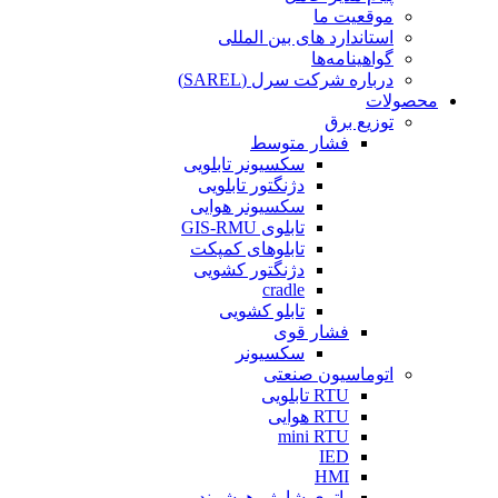
موقعیت ما
استاندارد های بین المللی
گواهینامه‌ها
درباره شرکت سرل (SAREL)
محصولات
توزیع برق
فشار متوسط
سکسیونر تابلویی
دژنگتور تابلویی
سکسیونر هوایی
تابلوی GIS-RMU
تابلوهای کمپکت
دژنگتور کشویی
cradle
تابلو کشویی
فشار قوی
سکسیونر
اتوماسیون صنعتی
RTU تابلویی
RTU هوایی
mini RTU
IED
HMI
باتری شارژر هوشمند