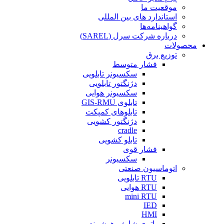
موقعیت ما
استاندارد های بین المللی
گواهینامه‌ها
درباره شرکت سرل (SAREL)
محصولات
توزیع برق
فشار متوسط
سکسیونر تابلویی
دژنگتور تابلویی
سکسیونر هوایی
تابلوی GIS-RMU
تابلوهای کمپکت
دژنگتور کشویی
cradle
تابلو کشویی
فشار قوی
سکسیونر
اتوماسیون صنعتی
RTU تابلویی
RTU هوایی
mini RTU
IED
HMI
باتری شارژر هوشمند