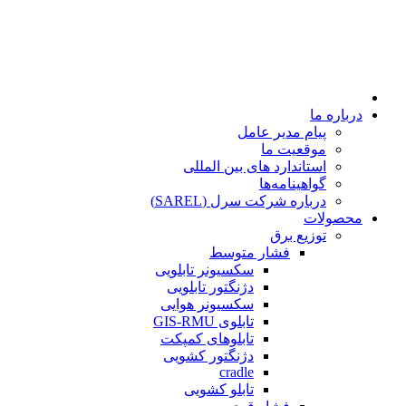
درباره ما
پیام مدیر عامل
موقعیت ما
استاندارد های بین المللی
گواهینامه‌ها
درباره شرکت سرل (SAREL)
محصولات
توزیع برق
فشار متوسط
سکسیونر تابلویی
دژنگتور تابلویی
سکسیونر هوایی
تابلوی GIS-RMU
تابلوهای کمپکت
دژنگتور کشویی
cradle
تابلو کشویی