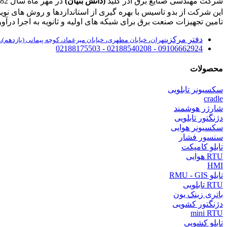
شرکت مهندسی صنایع برق آذر کلید
(دانش بنیان)
در مهر ماه سال 1382 در تهران به ثبت رسید.
اين شرکت از بدو تاسيس با بهره گيری از استانداردها و روش های نوی
تامین تجهیزات صنعت برق برای شبکه های اولیه و ثانویه به اجرا درآور
دفتر مرکزی
تهران، خیابان مطهری، خیابان میرعماد، کوچه پیمانی (یازدهم)، پلاک ۱۱، واحد ۱۰۷
09106662924 - 02188540208 - 02188175503
محصولات
سکسیونر تابلویی
cradle
شارژر هوشمند
دژنگتور تابلویی
سکسیونر هوایی
سنسور فشار
تابلو کامپکت
RTU هوایی
HMI
تابلو RMU - GIS
RTU تابلویی
باتری زینک یون
دژنگتور کشویی
mini RTU
تابلو کشویی